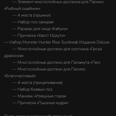
— Элемент многослойных доспехов для Палико
«Рыбный ошейник»
— 4 жеста (прыжки)
— Набор поз самурая
— Раскрас для лица «Кабуки»
— Прическа «Хвост Идзути»
— Набор Monster Hunter Rise: Sunbreak Издание Deluxe
— Многослойные доспехи для охотника «Гроза
драконов»
— Многослойные доспехи для Паламута «Пес»
— Многослойные доспехи для Палико
«Благочестивый»
— 4 жеста (прицеливание)
— Набор боевых поз
— Макияж «Изящные глаза»
— Прическа «Пышные кудри»