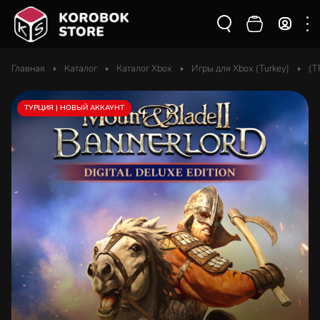
Главная
Каталог
Каталог Xbox
Игры для Xbox (Turkey)
(T
ТУРЦИЯ | НОВЫЙ АККАУНТ