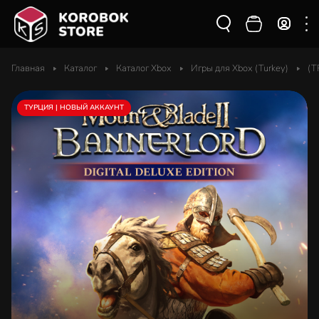
Главная
Каталог
Каталог Xbox
Игры для Xbox (Turkey)
(T
ТУРЦИЯ | НОВЫЙ АККАУНТ