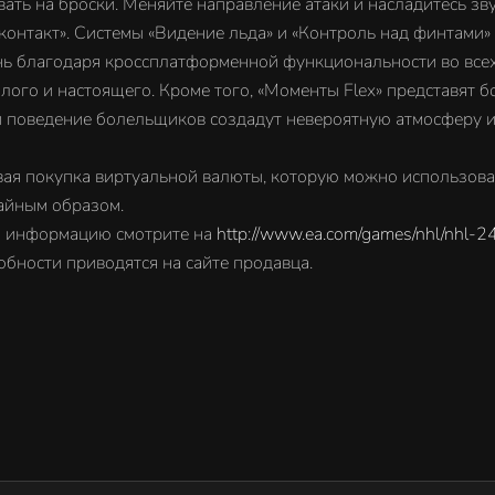
вать на броски. Меняйте направление атаки и насладитесь зв
 контакт». Системы «Видение льда» и «Контроль над финтами
нь благодаря кроссплатформенной функциональности во всех
лого и настоящего. Кроме того, «Моменты Flex» представят 
и поведение болельщиков создадут невероятную атмосферу и 
вая покупка виртуальной валюты, которую можно использова
айным образом.
ю информацию смотрите на
http://www.ea.com/games/nhl/nhl-24
бности приводятся на сайте продавца.