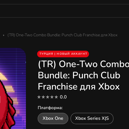
(TR) One-Two Combo Bundle: Punch Club Franchise для Xbox
ТУРЦИЯ | НОВЫЙ АККАУНТ
(TR) One-Two Comb
Bundle: Punch Club
Franchise для Xbox
0.0
Платформа
:
Xbox One
Xbox Series X|S