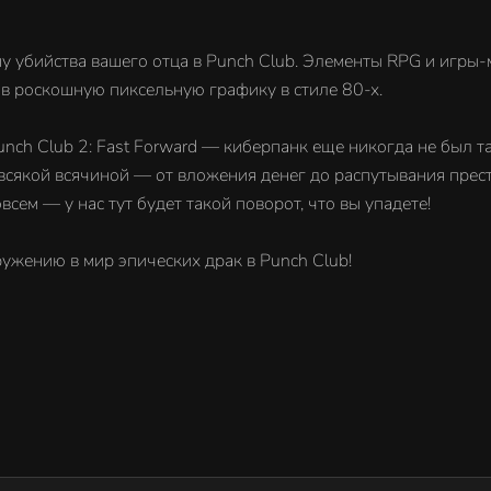
ну убийства вашего отца в Punch Club. Элементы RPG и игры
 в роскошную пиксельную графику в стиле 80-х.
unch Club 2: Fast Forward — киберпанк еще никогда не был т
 всякой всячиной — от вложения денег до распутывания прес
сем — у нас тут будет такой поворот, что вы упадете!
ружению в мир эпических драк в Punch Club!