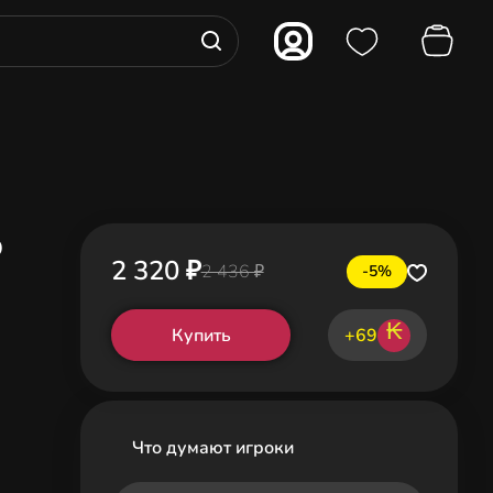
o
2 320 ₽
2 436 ₽
-5%
₭
Купить
+69
Что думают игроки