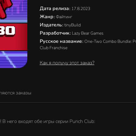
Дата релиза
:
17.8.2023
Жанр
:
Файтинг
Издатель
:
tinyBuild
Разработчик
:
Lazy Bear Games
Русское название
:
One-Two Combo Bundle: P
Club Franchise
Как я получу этот заказ?
ляются заказы
В него входят обе игры серии Punch Club: