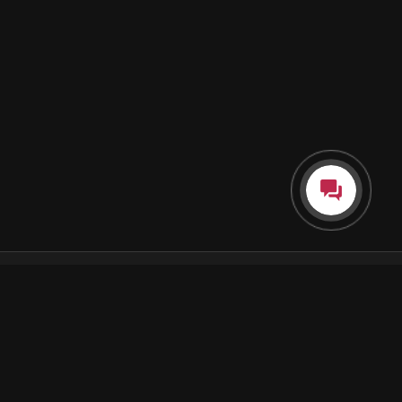
Каталог
Как пользоваться подпиской
Как отгружаются заказы
Почта Korobok.Store