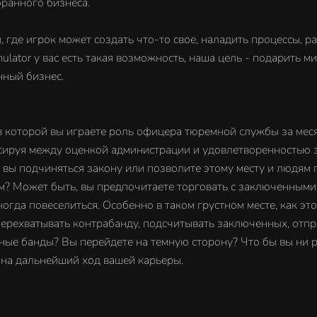
оранного бизнеса.
где игрок может создать что-то свое, наладить процессы, ра
ulator у вас есть такая возможность, наша цель - подарить м
нный бизнес.
, в которой вы играете роль офицера тюремной службы за ме
сируя между оценкой администрации и удовлетворенностью з
и вы подчиняться закону или позволите этому месту и людям 
? Может быть, вы предпочитаете торговать с заключенными, 
огда повеселиться. Особенно в таком грустном месте, как это,
 перехватывать контрабанду, подсчитывать заключенных, отпра
ые банды? Вы перейдете на темную сторону? Что бы вы ни р
о на дальнейший ход вашей карьеры.