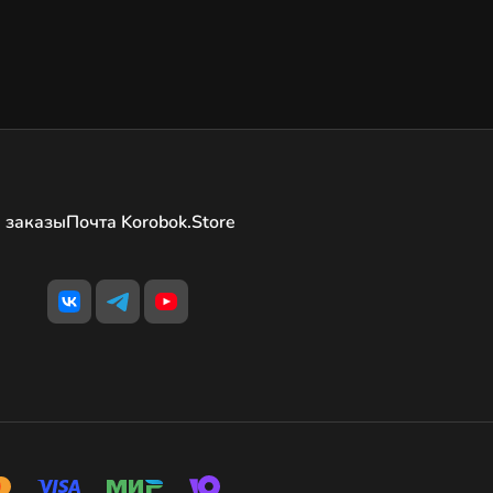
 заказы
Почта Korobok.Store