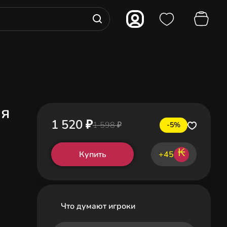
ля
1 520 ₽
1 598 ₽
-5%
₭
Купить
+45
Что думают игроки