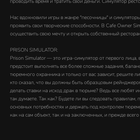
проводить время и тратить свои деньги. Симулятор рест
Нас вдохновили игры в жанре "песочницы" и симуляторы, 
проявить свои творческие способности. В Cafe Owner Sim
осуществить свою мечту и открыть собственный рестора
PRISON SIMULATOR:
Prison Simulator — это игра-симулятор от первого лица
предстоит выполнять все более сложные задания, балан
тюремного охранника и только от вас зависит, решите л
кто сказал, что вы должны быть образцовым рейнджером
делать ставки на исход драк в тюрьме? Ведь все любят ин
так думаете. Так как? Будете ли вы следовать правилам,
основных потребностях и держать под контролем тюремн
как на сам объект, так и на заключенных, и прежде всег