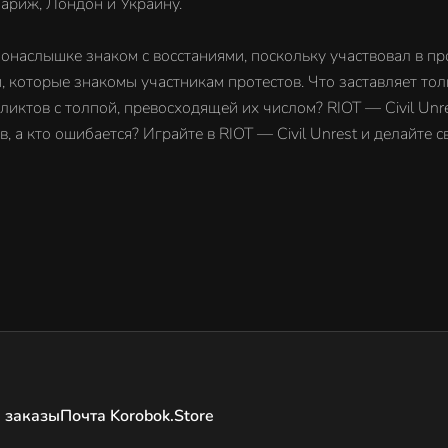
Париж, Лондон и Украину.
не понаслышке знаком с восстаниями, поскольку участвовал в п
 которые знакомы участникам протестов. Что заставляет толп
ликтов с толпой, превосходящей их числом? RIOT — Civil Un
в, а кто ошибается? Играйте в RIOT — Civil Unrest и делайте 
 заказы
Почта Korobok.Store