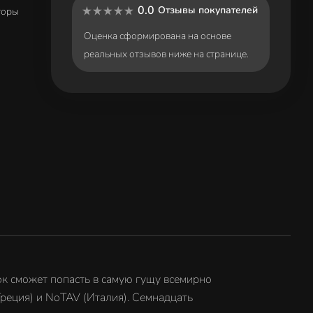
0.0
Отзывы покупателей
торы
Оценка сформирована на основе
реальных отзывов ниже на странице.
рок сможет попасть в самую гущу всемирно
Греция) и NoTAV (Италия). Семнадцать