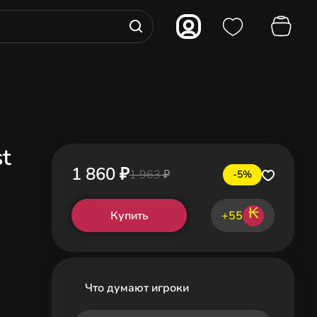
st
1 860 ₽
1 963 ₽
-5%
₭
Купить
+55
Что думают игроки