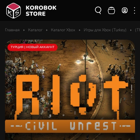
Главная
Каталог
Каталог Xbox
Игры для Xbox (Turkey)
(T
ТУРЦИЯ | НОВЫЙ АККАУНТ