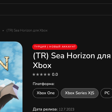
(TR) Sea Horizon для Xbox
ТУРЦИЯ | НОВЫЙ АККАУНТ
(TR) Sea Horizon для
Xbox
0.0
Платформа
:
Xbox One
Xbox Series X|S
PC
Дата релиза
:
12.7.2023