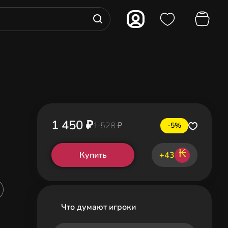
1 450 ₽
1 528 ₽
-5%
₭
Купить
+43
Что думают игроки