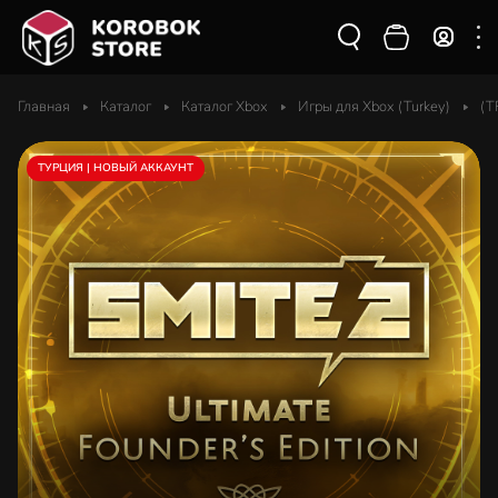
Главная
Каталог
Каталог Xbox
Игры для Xbox (Turkey)
(T
ТУРЦИЯ | НОВЫЙ АККАУНТ