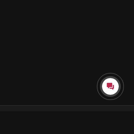
Каталог
Как пользоваться подпиской
Как отгружаются заказы
Почта Korobok.Store