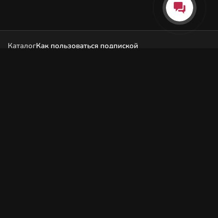
Каталог
Как пользоваться подпиской
Как отгружаются заказы
Почта Korobok.Store
hello@korobok.store
© 2026 Korobok.store
Конфиденциальность
Оферта
Поддержка и контакты