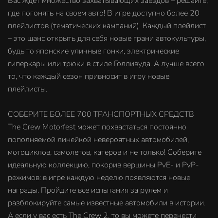
Вас ждет множество захватывающих заездов – решайте,
где погонять на своем авто! В игре доступно более 20
плейлистов (тематических кампаний). Каждый плейлист
– это шанс открыть для себя новые грани автокультуры,
будь то японские уличные гонки, электрические
гиперкары или трюки в стиле Голливуда. А лучше всего
то, что каждый сезон привносит в игру новые
плейлисты.
СОБЕРИТЕ БОЛЕЕ 700 ТРАНСПОРТНЫХ СРЕДСТВ
The Crew Motorfest может похвастаться постоянно
пополняемой линейкой невероятных автомобилей,
мотоциклов, самолетов, катеров и не только! Соберите
идеальную коллекцию, покорив вершины PvE- и PvP-
режимов: в игре каждую неделю появляются новые
награды. Пройдите все испытания за рулем и
разблокируйте самые известные автомобили в истории.
А если у вас есть The Crew 2, то вы можете перенести