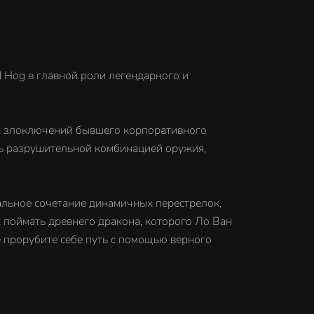
d Hog в главной роли легендарного и
их злоключений бывшего корпоративного
ть разрушительной комбинацией оружия,
еальное сочетание динамичных перестрелок,
 поймать древнего дракона, которого Ло Ван
е прорубите себе путь с помощью верного