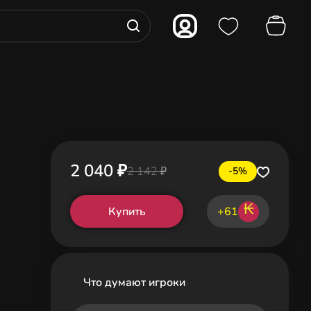
2 040 ₽
2 142 ₽
-5%
₭
Купить
+61
Что думают игроки