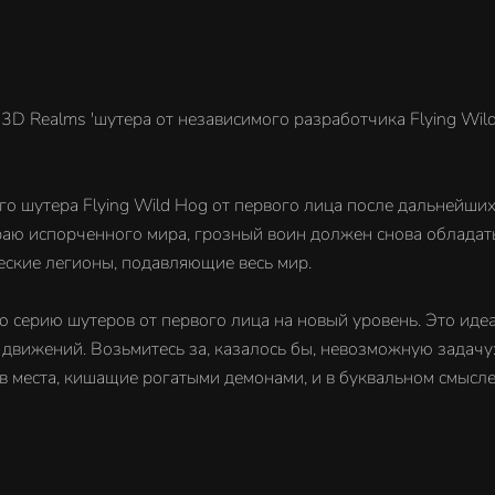
3D Realms 'шутера от независимого разработчика Flying Wil
го шутера Flying Wild Hog от первого лица после дальнейш
краю испорченного мира, грозный воин должен снова облада
еские легионы, подавляющие весь мир.
ьную серию шутеров от первого лица на новый уровень. Это ид
движений. Возьмитесь за, казалось бы, невозможную задачу:
 в места, кишащие рогатыми демонами, и в буквальном смысл