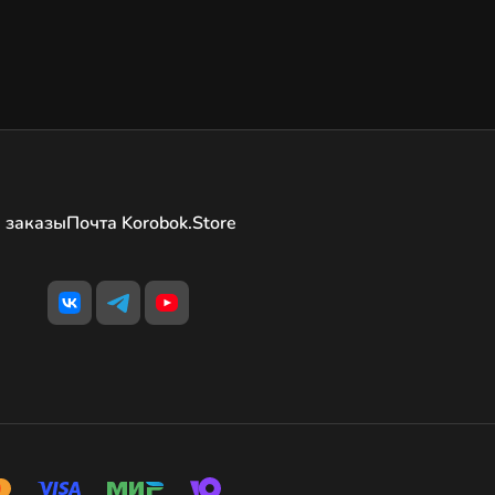
 заказы
Почта Korobok.Store