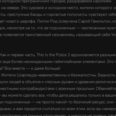
 в холодном приграничном городке, раздираемом насилием.
а севере. Это суровое и холодное место, жители которого зн
ты, преступные банды и горластые популисты чувствуют себя
дет нового шерифа, Лилли Рид (озвучена Сарой Гамильтон, и
ядок, несмотря на то, что ее подчиненные — неотесанные му
е появляется таинственный незнакомец, называющий себя Уор
ак и первая часть, This Is the Police 2 вдохновляется разным
— с еще более неожиданными геймплейными элементами. Это 
? Все вместе — и даже больше!
еха. Жители Шарпвуда невежественны и безжалостны. Бедность
кнули людей в объятия к «лесным духам» и древним религиоз
 местными контрабандистами с военным прошлым. Обвиняйте 
 вы можете сделать все, чтобы дела решались только в ваших
ши подчиненные — не просто какой-то безликий ресурс; они
ками, и вам придется считаться со всем этим, если вы намер
е построено на личных отношениях, и никогда не знаешь зара