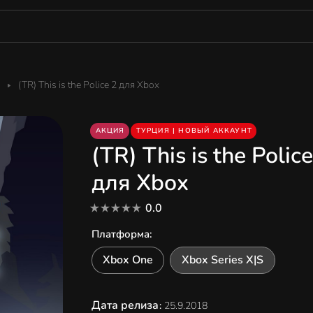
(TR) This is the Police 2 для Xbox
АКЦИЯ
ТУРЦИЯ | НОВЫЙ АККАУНТ
(TR) This is the Police
для Xbox
0.0
Платформа
:
Xbox One
Xbox Series X|S
Дата релиза
:
25.9.2018