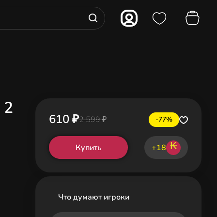
 2
610 ₽
2 599 ₽
-77%
₭
Купить
+18
Что думают игроки