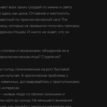
ают всех своих соседей по имени и свято
 здесь как дома. Отчаяние и жестокость
звестной по приключенческой саге The
жланы, которые не привыкли получать приказы
реном Нэшем. И никто не знает, что он
и стилями и механиками, объединяя их в
приключенческая игра? Стратегия?
 и голод, помноженные на рост бытовой
ным культам. А хронические проблемы с
невинных, договаривайтесь с преступниками,
 интересах.
 — живые люди со своими сильными и
ены идти до конца. Не меньшего внимания
нее, как дружба с местным мясником или