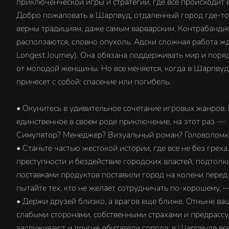
приключенческой игры и стратегии, где все происходит
Добро пожаловать в Шарпвуд, отдаленный город где-то н
верны традициям, даже самым варварским. Контрабандис
расползаются, словно опухоль. Адски сложная работа ж
Longest Journey). Она обязана поддерживать мир и пор
от молодой женщины. Но все меняется, когда в Шарпвуд
принесет с собой: спасение или погибель.
• Окунитесь в удивительное сочетание игровых жанров. К
единственное в своем роде приключение, на этот раз 
Симулятор? Менеджер? Визуальный роман? Головоломка
• Станьте частью жестокой истории, где все не без гр
преступности и бездействие городских властей, подтол
поставками продуктов поставили город на колени перед
пытайте тех, кто не желает сотрудничать по-хорошему, —
• Держи друзей близко, а врагов еще ближе. Отныне ва
слабыми сторонами, собственными страхами и предрассуд
заслуживают и другие обитатели города: в Шарпвуде вс