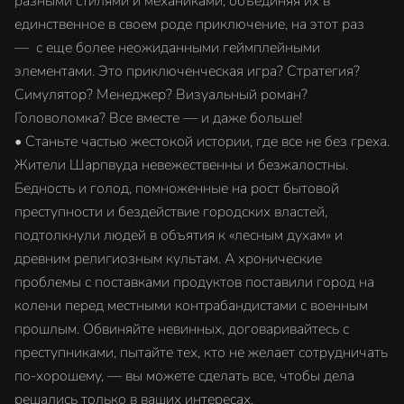
разными стилями и механиками, объединяя их в
единственное в своем роде приключение, на этот раз
— с еще более неожиданными геймплейными
элементами. Это приключенческая игра? Стратегия?
Симулятор? Менеджер? Визуальный роман?
Головоломка? Все вместе — и даже больше!
• Станьте частью жестокой истории, где все не без греха.
Жители Шарпвуда невежественны и безжалостны.
Бедность и голод, помноженные на рост бытовой
преступности и бездействие городских властей,
подтолкнули людей в объятия к «лесным духам» и
древним религиозным культам. А хронические
проблемы с поставками продуктов поставили город на
колени перед местными контрабандистами с военным
прошлым. Обвиняйте невинных, договаривайтесь с
преступниками, пытайте тех, кто не желает сотрудничать
по-хорошему, — вы можете сделать все, чтобы дела
решались только в ваших интересах.