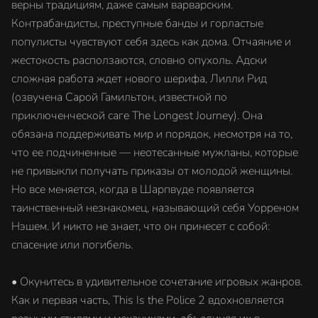
верны традициям, даже самым варварским.
Контрабандисты, преступные банды и горластые
популисты чувствуют себя здесь как дома. Отчаяние и
жестокость расползаются, словно опухоль. Адски
сложная работа ждет нового шерифа, Лилли Рид
(озвучена Сарой Гамильтон, известной по
приключенческой саге The Longest Journey). Она
обязана поддерживать мир и порядок, несмотря на то,
что ее подчиненные — неотесанные мужланы, которые
не привыкли получать приказы от молодой женщины.
Но все меняется, когда в Шарпвуде появляется
таинственный незнакомец, называющий себя Уорреном
Нэшем. И никто не знает, что он принесет с собой:
спасение или погибель.
• Окунитесь в удивительное сочетание игровых жанров.
Как и первая часть, This Is the Police 2 вдохновляется