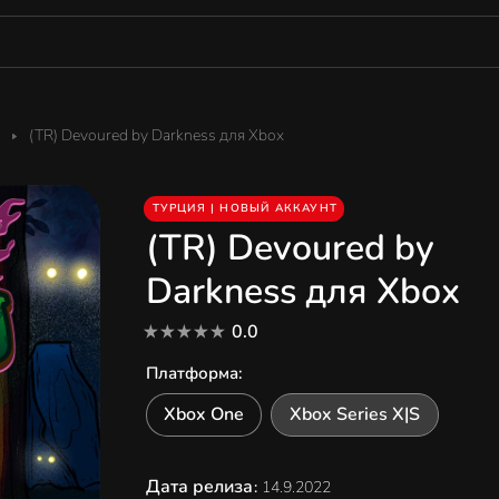
(TR) Devoured by Darkness для Xbox
ТУРЦИЯ | НОВЫЙ АККАУНТ
(TR) Devoured by
Darkness для Xbox
0.0
Платформа
:
Xbox One
Xbox Series X|S
Дата релиза
:
14.9.2022