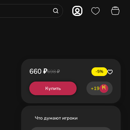
660 ₽
698 ₽
-5%
₭
Купить
+19
Что думают игроки