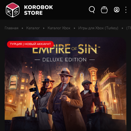
Главная
Каталог
Каталог Xbox
Игры для Xbox (Turkey)
(T
ТУРЦИЯ | НОВЫЙ АККАУНТ