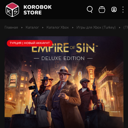
Главная
Каталог
Каталог Xbox
Игры для Xbox (Turkey)
(T
ТУРЦИЯ | НОВЫЙ АККАУНТ