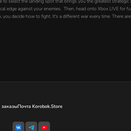
te to select the landing spot that brings you the greatest strateg
ctical edge against your enemies. Then, head onto Xbox LIVE for fur
ou decide how to fight. It's a different war every time. There are 
 заказы
Почта Korobok.Store