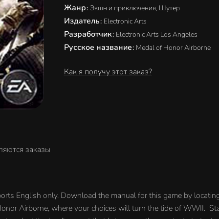
Жанр
:
Экшн и приключения, Шутер
Издатель
:
Electronic Arts
Разработчик
:
Electronic Arts Los Angeles
Русское название
:
Medal of Honor Airborne
Как я получу этот заказ?
ляются заказы
orts English only. Download the manual for this game by locati
Honor Airborne, where your choices will turn the tide of WWII. St