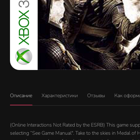
Описание
Характеристики
Отзывы
Как оформ
(Online Interactions Not Rated by the ESRB) This game supp
selecting “See Game Manual". Take to the skies in Medal of 