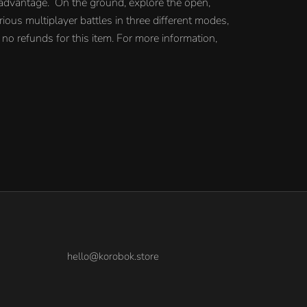
ic advantage. On the ground, explore the open,
ious multiplayer battles in three different modes,
no refunds for this item. For more information,
hello@korobok.store