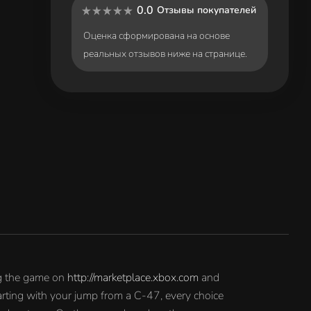
0.0
Отзывы покупателей
Оценка сформирована на основе
реальных отзывов ниже на странице.
ng the game on
http://marketplace.xbox.com
and
arting with your jump from a C-47, every choice