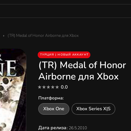
(TR) Medal of Honor Airborne для Xbox
ТУРЦИЯ | НОВЫЙ АККАУНТ
(TR) Medal of Honor
Airborne для Xbox
0.0
Платформа
:
Xbox One
Xbox Series X|S
Дата релиза
:
26.5.2010