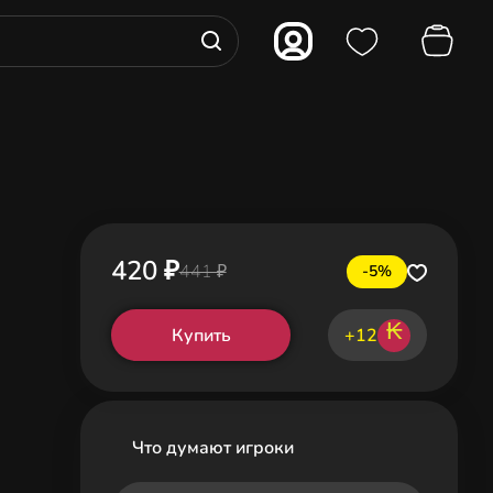
420 ₽
441 ₽
-5%
₭
Купить
+12
Что думают игроки