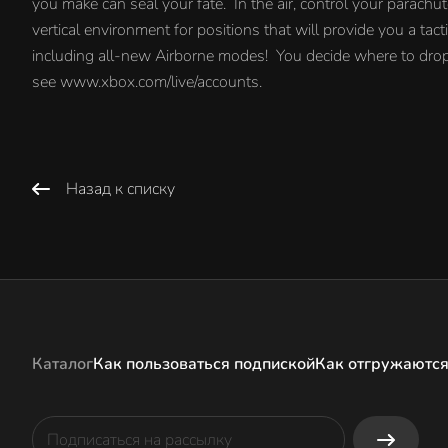
you make can seal your fate. In the air, control your parachu
vertical environment for positions that will provide you a ta
including all-new Airborne modes! You decide where to drop, y
see www.xbox.com/live/accounts.
Назад к списку
Каталог
Как пользоваться подпиской
Как отгружаются