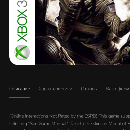
Описание
Характеристики
Отзывы
Как оформ
(Online Interactions Not Rated by the ESRB) This game supp
selecting “See Game Manual". Take to the skies in Medal of 