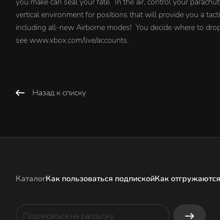
you make can seal your fate. In the air, control your parachu
vertical environment for positions that will provide you a ta
including all-new Airborne modes! You decide where to drop, y
see www.xbox.com/live/accounts.
Назад к списку
Каталог
Как пользоваться подпиской
Как отгружаются