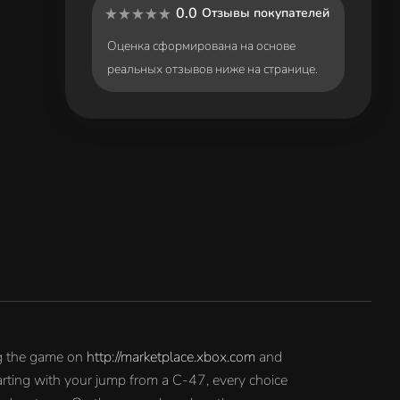
0.0
Отзывы покупателей
Оценка сформирована на основе
реальных отзывов ниже на странице.
ng the game on
http://marketplace.xbox.com
and
arting with your jump from a C-47, every choice