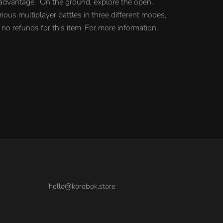
ic advantage. On the ground, explore the open,
ious multiplayer battles in three different modes,
no refunds for this item. For more information,
hello@korobok.store