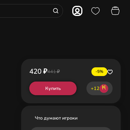
420 ₽
441 ₽
-5%
₭
Купить
+12
Что думают игроки