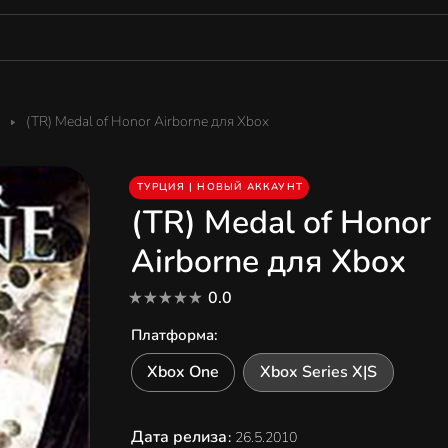
(TR) Medal of Honor Airborne для Xbox
ТУРЦИЯ | НОВЫЙ АККАУНТ
(TR) Medal of Honor
Airborne для Xbox
0.0
Платформа
:
Xbox One
Xbox Series X|S
Дата релиза
:
26.5.2010