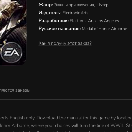
Жанр
:
Экшн и приключения, Шутер
Издатель
:
Electronic Arts
Разработчик
:
Electronic Arts Los Angeles
Русское название
:
Medal of Honor Airborne
Как я получу этот заказ?
ляются заказы
orts English only. Download the manual for this game by locati
Honor Airborne, where your choices will turn the tide of WWII. St