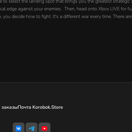
te to select the landing spot that brings you the greatest strateg
ctical edge against your enemies. Then, head onto Xbox LIVE for fur
ou decide how to fight. It's a different war every time. There are 
 заказы
Почта Korobok.Store