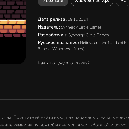
Xbox One
Xbox Series X|S
PC
Дата релиза
:
18.12.2024
Издатель
:
Synnergy Circle Games
Разработчик
:
Synnergy Circle Games
Русское название
:
Nefiriya and the Sands of Ete
Bundle (Windows + Xbox)
Как я получу этот заказ?
о сна. Помогите ей найти выход из пирамиды и начать новую
нные камни на пути, чтобы она могла жить богатой и роско