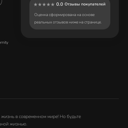
0.0
Отзывы покупателей
Оценка сформирована на основе
реальных отзывов ниже на странице.
rnity
 жизнь в современном мире! Но будьте
шной жизнью.