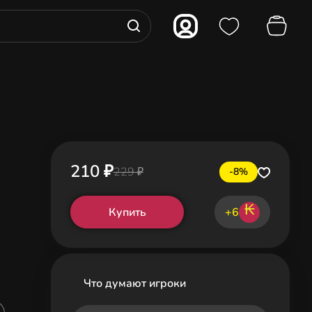
210 ₽
229 ₽
-8%
₭
Купить
+6
Что думают игроки