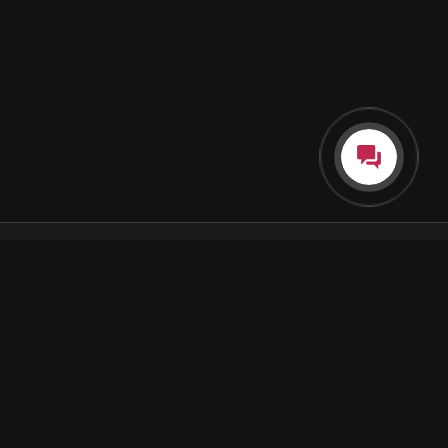
Каталог
Как пользоваться подпиской
Как отгружаются заказы
Почта Korobok.Store