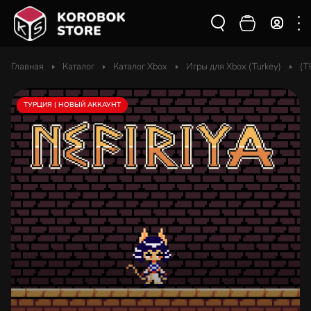
Главная
Каталог
Каталог Xbox
Игры для Xbox (Turkey)
(T
ТУРЦИЯ | НОВЫЙ АККАУНТ