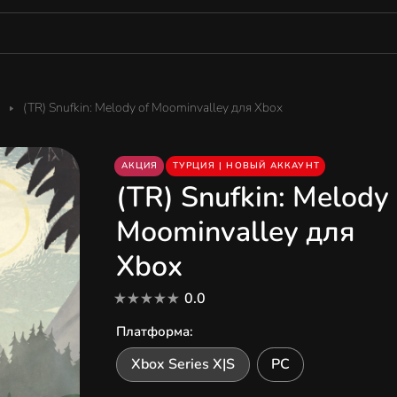
(TR) Snufkin: Melody of Moominvalley для Xbox
АКЦИЯ
ТУРЦИЯ | НОВЫЙ АККАУНТ
(TR) Snufkin: Melody 
Moominvalley для
Xbox
0.0
Платформа
:
Xbox Series X|S
PC