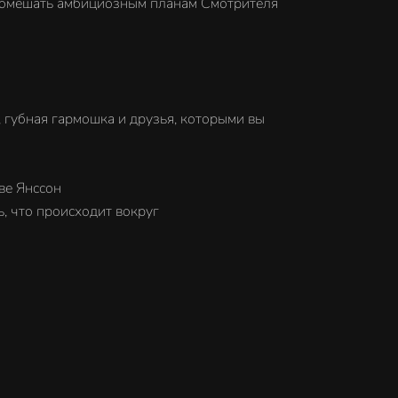
ы помешать амбициозным планам Смотрителя
, губная гармошка и друзья, которыми вы
ве Янссон
, что происходит вокруг