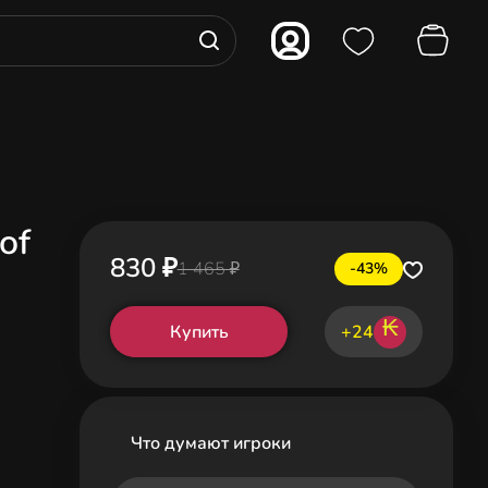
of
830 ₽
1 465 ₽
-43%
₭
Купить
+24
Что думают игроки