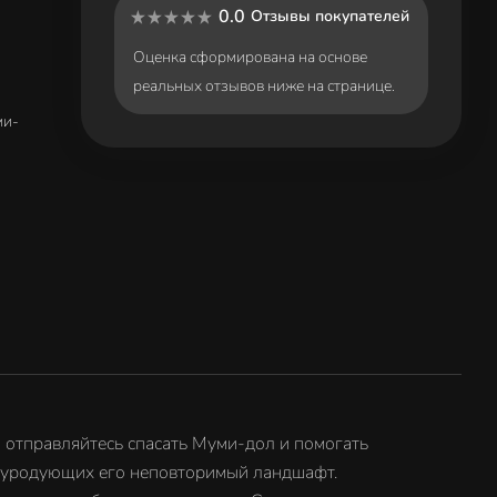
0.0
Отзывы покупателей
Оценка сформирована на основе
реальных отзывов ниже на странице.
ми-
 отправляйтесь спасать Муми-дол и помогать
, уродующих его неповторимый ландшафт.