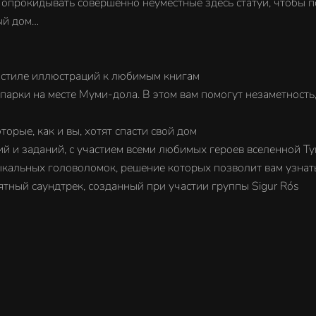
 и опрокидывать совершенно неуместные здесь статуи, чтоб
ый дом…
 стиле иллюстраций к любимым книгам
 парки на месте Муми-дола. В этом вам помогут незаметность
орые, как и вы, хотят спасти свой дом
й и заданий, с участием всеми любимых героев вселенной Ту
кальных головоломок, решение которых позволит вам узнать
ятный саундтрек, созданный при участии группы Sigur Rós