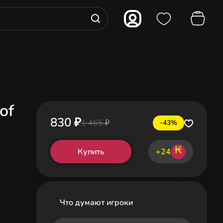
of
830 ₽
1 465 ₽
-43%
₭
Купить
+24
Что думают игроки