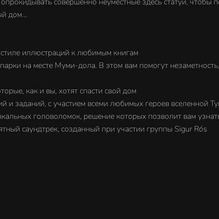
 и опрокидывать совершенно неуместные здесь статуи, чтоб
ый дом…
 стиле иллюстраций к любимым книгам
 парки на месте Муми-дола. В этом вам помогут незаметность
орые, как и вы, хотят спасти свой дом
й и заданий, с участием всеми любимых героев вселенной Ту
кальных головоломок, решение которых позволит вам узнать
ятный саундтрек, созданный при участии группы Sigur Rós