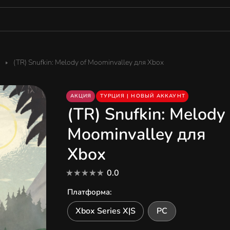
(TR) Snufkin: Melody of Moominvalley для Xbox
АКЦИЯ
ТУРЦИЯ | НОВЫЙ АККАУНТ
(TR) Snufkin: Melody 
Moominvalley для
Xbox
0.0
Платформа
:
Xbox Series X|S
PC