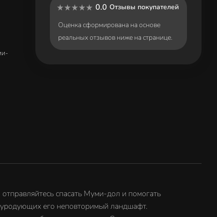
0.0
Отзывы покупателей
Оценка сформирована на основе
реальных отзывов ниже на странице.
ми-
 отправляйтесь спасать Муми-дол и помогать
, уродующих его неповторимый ландшафт.