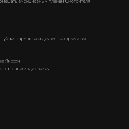
ы помешать амбициозным планам Смотрителя
, губная гармошка и друзья, которыми вы
ве Янссон
, что происходит вокруг