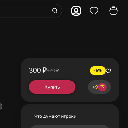
300 ₽
320 ₽
-6%
₭
Купить
+9
Что думают игроки