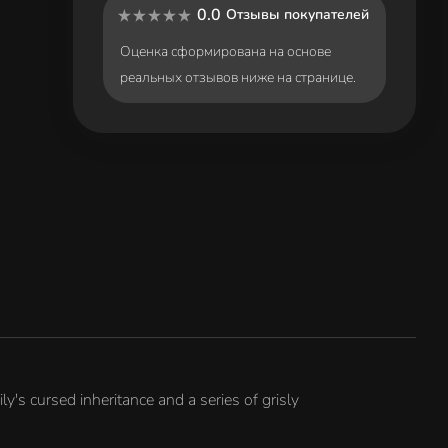
0.0
Отзывы покупателей
Оценка сформирована на основе
реальных отзывов ниже на странице.
s cursed inheritance and a series of grisly