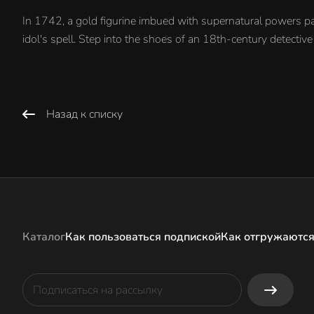
In 1742, a gold figurine imbued with supernatural powers pa
idol's spell. Step into the shoes of an 18th-century detecti
Назад к списку
Каталог
Как пользоваться подпиской
Как отгружаются