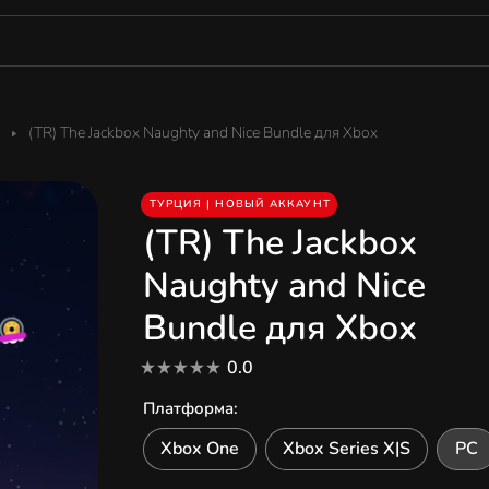
(TR) The Jackbox Naughty and Nice Bundle для Xbox
ТУРЦИЯ | НОВЫЙ АККАУНТ
(TR) The Jackbox
Naughty and Nice
Bundle для Xbox
0.0
Платформа
:
Xbox One
Xbox Series X|S
PC