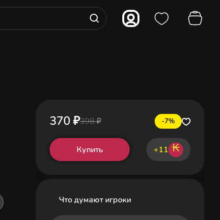
370 ₽
398 ₽
-7%
₭
Купить
+11
Что думают игроки