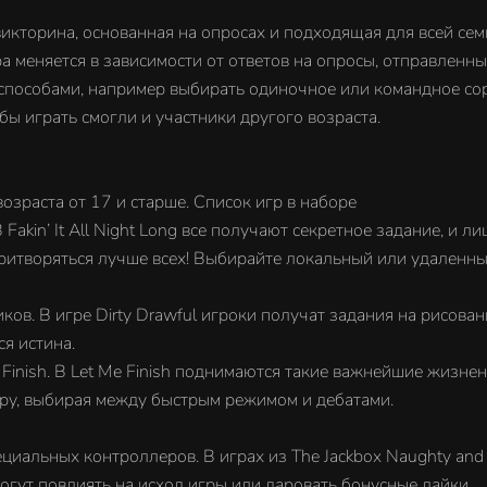
икторина, основанная на опросах и подходящая для всей семь
а меняется в зависимости от ответов на опросы, отправленны
пособами, например выбирать одиночное или командное сор
бы играть смогли и участники другого возраста.
озраста от 17 и старше. Список игр в наборе
 В Fakin’ It All Night Long все получают секретное задание, и 
т притворяться лучше всех! Выбирайте локальный или удален
ов. В игре Dirty Drawful игроки получат задания на рисован
ся истина.
Finish. В Let Me Finish поднимаются такие важнейшие жизнен
игру, выбирая между быстрым режимом и дебатами.
иальных контроллеров. В играх из The Jackbox Naughty and 
огут повлиять на исход игры или даровать бонусные лайки.