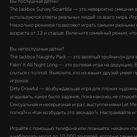
Вы послушные детки?
The Jackbox Survey Scramble — это невероятно смешная в
используются ответы реальных людей со всего мира. Игр
Несколько режимов позволяют играть самыми разными с
возраста от 13 и старше. Включите семейный режим, что
Вы непослушные детки?
The Jackbox Naughty Pack — это веселый тройничок для в
Fakin’ It All Night Long — это ролевая игра на дедукцию.
слиться с толпой. Выясните, кто из ваших друзей умее
игроков.
Dirty Drawful — возбуждающая игра для плохих художник
угадывать, какое было задание, пока наконец не откроет
Сексуальная и несерьезная игра с выступлениями Let Me 
попка?» и «Как возбудить это авокадо?». Настраивайте 
Играйте с помощью телефона или планшета: никаких спец
а наблюдать могут до 10 000 зрителей, которые также м