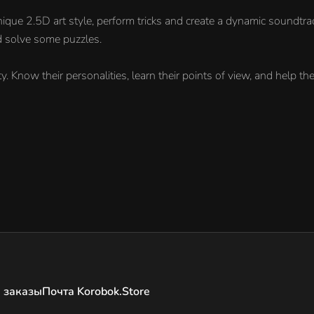
ique 2.5D art style, perform tricks and create a dynamic soundtrac
nd solve some puzzles.
y. Know their personalities, learn their points of view, and help th
 заказы
Почта Korobok.Store