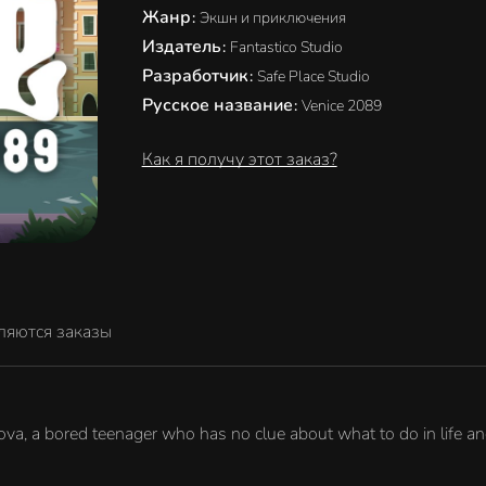
Жанр
:
Экшн и приключения
Издатель
:
Fantastico Studio
Разработчик
:
Safe Place Studio
Русское название
:
Venice 2089
Как я получу этот заказ?
ляются заказы
ova, a bored teenager who has no clue about what to do in life and