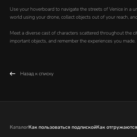
Use your hoverboard to navigate the streets of Venice in a un
world using your drone, collect objects out of your reach, a
Meet a diverse cast of characters scattered throughout the cit
important objects, and remember the experiences you made.
Назад к списку
Каталог
Как пользоваться подпиской
Как отгружаются