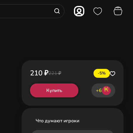
210 ₽
221 ₽
-5%
₭
Купить
+6
Что думают игроки