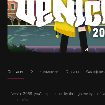
Описание
Характеристики
Отзывы
Как оформ
In Venice 2089, you'll explore the city through the eyes of N
usual routine.