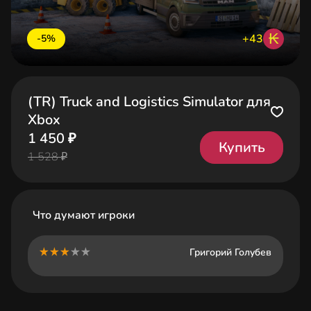
₭
+43
-5%
(TR) Truck and Logistics Simulator для
Xbox
1 450 ₽
Купить
1 528 ₽
Что думают игроки
Григорий Голубев