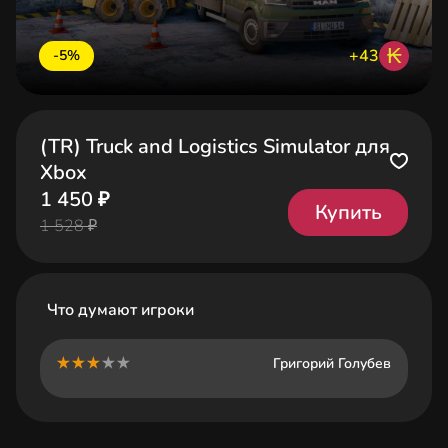
₭
+43
-5%
(TR) Truck and Logistics Simulator для
Xbox
1 450 ₽
Купить
1 528 ₽
Что думают игроки
Григорий Голубев