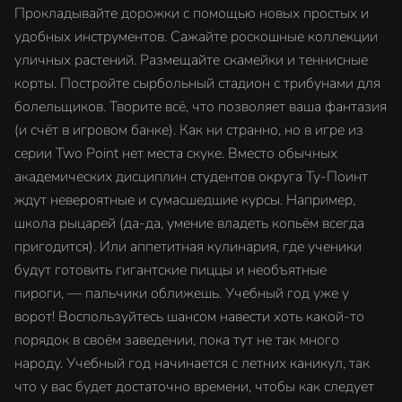
Прокладывайте дорожки с помощью новых простых и
удобных инструментов. Сажайте роскошные коллекции
уличных растений. Размещайте скамейки и теннисные
корты. Постройте сырбольный стадион с трибунами для
болельщиков. Творите всё, что позволяет ваша фантазия
(и счёт в игровом банке). Как ни странно, но в игре из
серии Two Point нет места скуке. Вместо обычных
академических дисциплин студентов округа Ту-Поинт
ждут невероятные и сумасшедшие курсы. Например,
школа рыцарей (да-да, умение владеть копьём всегда
пригодится). Или аппетитная кулинария, где ученики
будут готовить гигантские пиццы и необъятные
пироги, — пальчики оближешь. Учебный год уже у
ворот! Воспользуйтесь шансом навести хоть какой-то
порядок в своём заведении, пока тут не так много
народу. Учебный год начинается с летних каникул, так
что у вас будет достаточно времени, чтобы как следует