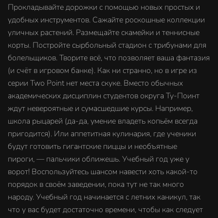
Прокладывайте дорожки с помощью новых простых и
удобных инструментов. Сажайте роскошные коллекции
уличных растений. Размещайте скамейки и теннисные
корты. Постройте сырбольный стадион с трибунами для
болельщиков. Творите всё, что позволяет ваша фантазия
(и счёт в игровом банке). Как ни странно, но в игре из
серии Two Point нет места скуке. Вместо обычных
академических дисциплин студентов округа Ту-Поинт
ждут невероятные и сумасшедшие курсы. Например,
школа рыцарей (да-да, умение владеть копьём всегда
пригодится). Или аппетитная кулинария, где ученики
будут готовить гигантские пиццы и необъятные
пироги, — пальчики оближешь. Учебный год уже у
ворот! Воспользуйтесь шансом навести хоть какой-то
порядок в своём заведении, пока тут не так много
народу. Учебный год начинается с летних каникул, так
что у вас будет достаточно времени, чтобы как следует