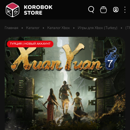
Главная
Каталог
Каталог Xbox
Игры для Xbox (Turkey)
(T
ТУРЦИЯ | НОВЫЙ АККАУНТ