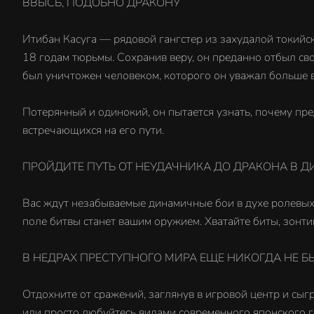
ВВЫСЬ, ПОДОБНО ДРАКОНУ
Итибан Касуга — рядовой гангстер из захудалой токийск
18 годам тюрьмы. Сохранив веру, он преданно отбыл свой
был уничтожен человеком, которого он уважал больше в
Потерянный и одинокий, он пытается узнать, почему пр
встречающихся на его пути.
ПРОЙДИТЕ ПУТЬ ОТ НЕУДАЧНИКА ДО ДРАКОНА В 
Вас ждут незабываемые динамичные бои в духе ролевых 
поле битвы станет вашим оружием. Хватайте биты, зонтик
В НЕДРАХ ПРЕСТУПНОГО МИРА ЕЩЕ НИКОГДА НЕ Б
Отдохните от сражений, заглянув в игровой центр и сыг
или просто любуйтесь видами современного японского г