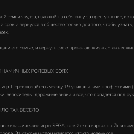
ой семьи якудза, взявший на себя вину за преступление, кот
 срок и вернулся в общество только для того, чтобы узнать, 
сех.
едали его семью, и вернуть свою прежнюю жизнь, став неожи
ДИНАМИЧНЫХ РОЛЕВЫХ БОЯХ
игр. Переключайтесь между 19 уникальными профессиями (от
и, велосипеды, дорожные знаки и все, что попадется под рук
ЫЛО ТАК ВЕСЕЛО
рав в классические игры SEGA, гоняйте на картах по Йокога
орода. За каждым углом найдется что-то новенькое.