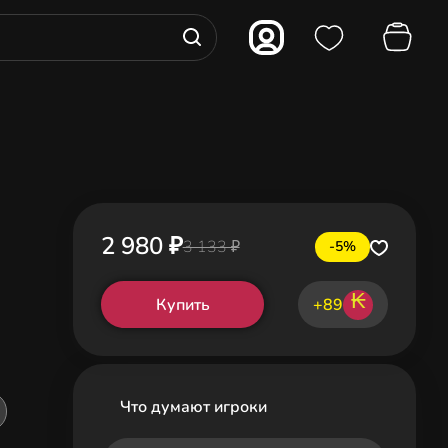
2 980 ₽
3 133 ₽
-5%
₭
Купить
+89
Что думают игроки