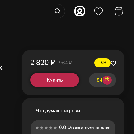
2 820 ₽
2 964 ₽
-5%
x
₭
Купить
+84
Что думают игроки
0.0
Отзывы покупателей