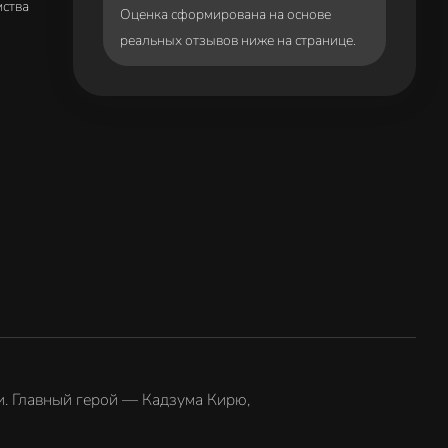
мства
Оценка сформирована на основе
реальных отзывов ниже на странице.
ти. Главный герой — Кадзума Кирю,