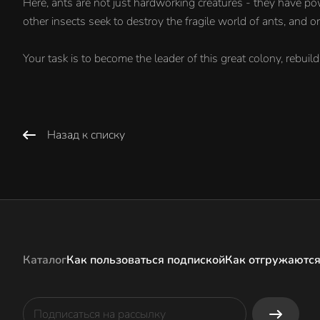
Here, ants are not just hardworking creatures - they have po
other insects seek to destroy the fragile world of ants, and o
Your task is to become the leader of this great colony, rebuil
Назад к списку
Каталог
Как пользоваться подпиской
Как отгружаются