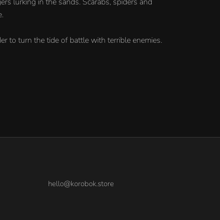
ers lurking in the sands. Scarabs, spiders and
e.
 to turn the tide of battle with terrible enemies.
hello@korobok.store