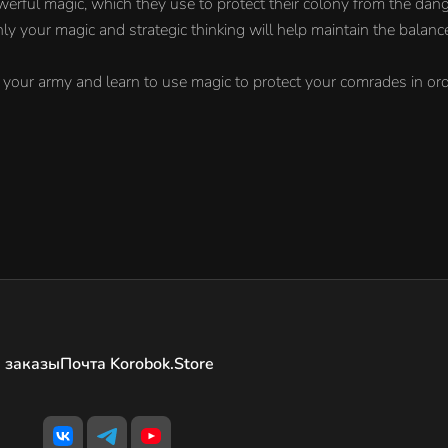
werful magic, which they use to protect their colony from the dang
nly your magic and strategic thinking will help maintain the balanc
d your army and learn to use magic to protect your comrades in order
 заказы
Почта Korobok.Store