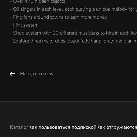
- Over 470 hidden objects.
- 60 singers in each level, each playing a unique melody for 
- Find fans around towns to earn more money.
- Hint system.
- Shop system with 10 different musicians to hire in each lev
- Explore three major cities, beautifully hand-drawn and an
Назад к списку
Каталог
Как пользоваться подпиской
Как отгружаются