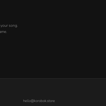
o your song.
game.
hello@korobok.store