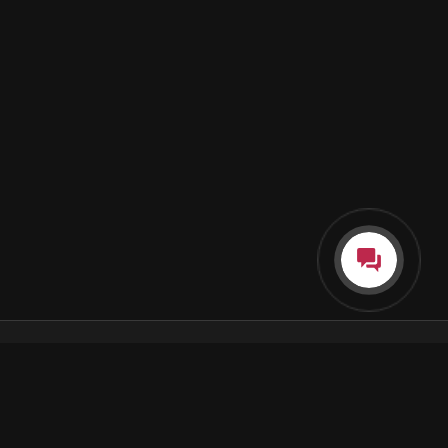
Каталог
Как пользоваться подпиской
Как отгружаются заказы
Почта Korobok.Store