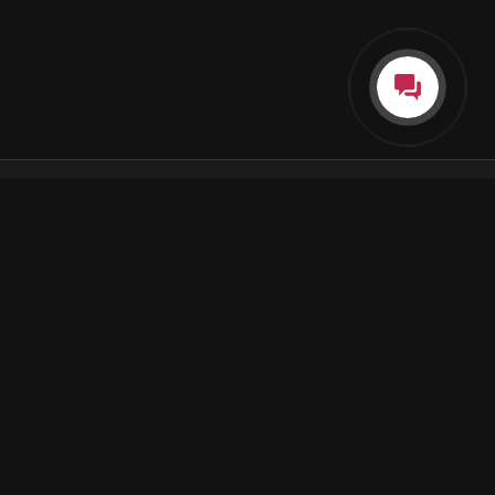
Каталог
Как пользоваться подпиской
Как отгружаются заказы
Почта Korobok.Store
hello@korobok.store