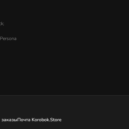
k;
 Persona
 заказы
Почта Korobok.Store