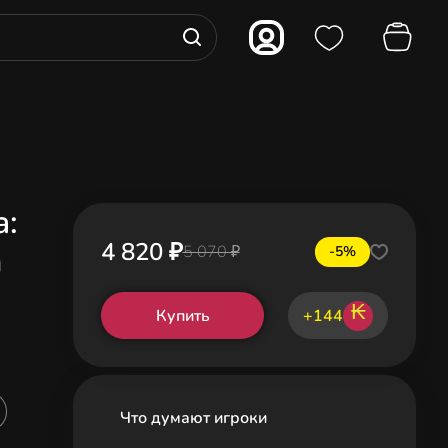
a:
4 820 ₽
n
5 070 ₽
-5%
₭
Купить
+144
Что думают игроки