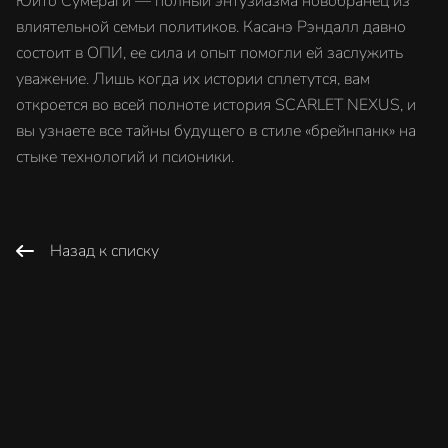
Юито Сумераги — полный энтузиазма новобранец из
влиятельной семьи политиков. Касанэ Рэндалл давно
состоит в ОПИ, ее сила и опыт помогли ей заслужить
уважение. Лишь когда их истории сплетутся, вам
откроется во всей полноте история SCARLET NEXUS, и
вы узнаете все тайны будущего в стиле «брейнпанк» на
стыке технологий и псионики.
Назад к списку