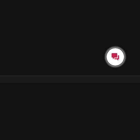
Каталог
Как пользоваться подпиской
Как отгружаются заказы
Почта Korobok.Store