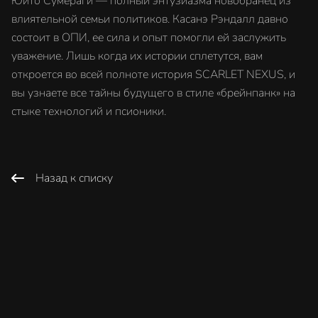
Юито Сумераги — полный энтузиазма новобранец из
влиятельной семьи политиков. Касанэ Рэндалл давно
состоит в ОПИ, ее сила и опыт помогли ей заслужить
уважение. Лишь когда их истории сплетутся, вам
откроется во всей полноте история SCARLET NEXUS, и
вы узнаете все тайны будущего в стиле «брейнпанк» на
стыке технологий и псионики.
Назад к списку