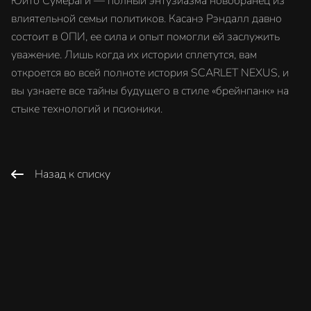
Юито Сумераги — полный энтузиазма новобранец из
влиятельной семьи политиков. Касанэ Рэндалл давно
состоит в ОПИ, ее сила и опыт помогли ей заслужить
уважение. Лишь когда их истории сплетутся, вам
откроется во всей полноте история SCARLET NEXUS, и
вы узнаете все тайны будущего в стиле «брейнпанк» на
стыке технологий и псионики.
Назад к списку