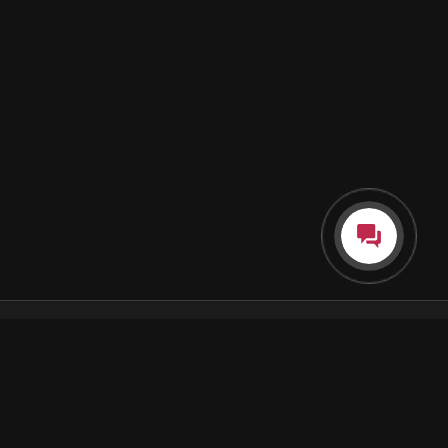
Каталог
Как пользоваться подпиской
Как отгружаются заказы
Почта Korobok.Store