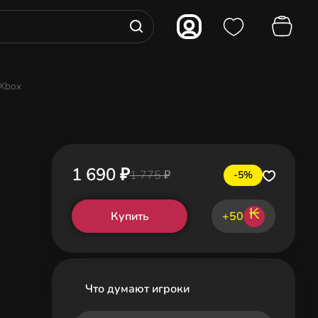
 Xbox
1 690 ₽
1 775 ₽
-5%
₭
Купить
+50
Что думают игроки