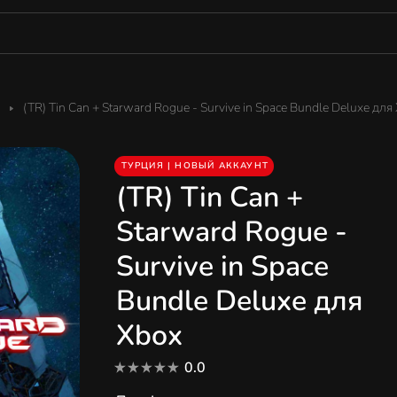
(TR) Tin Can + Starward Rogue - Survive in Space Bundle Deluxe для
ТУРЦИЯ | НОВЫЙ АККАУНТ
(TR) Tin Can +
Starward Rogue -
Survive in Space
Bundle Deluxe для
Xbox
0.0