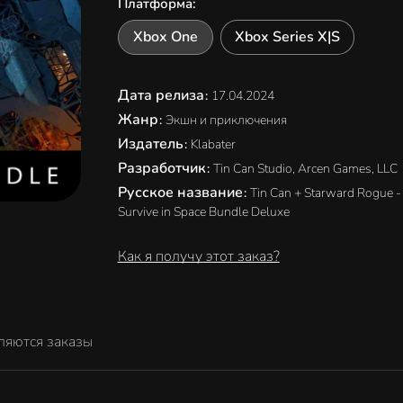
Платформа
:
Xbox One
Xbox Series X|S
Дата релиза
:
17.04.2024
Жанр
:
Экшн и приключения
Издатель
:
Klabater
Разработчик
:
Tin Can Studio, Arcen Games, LLC
Русское название
:
Tin Can + Starward Rogue -
Survive in Space Bundle Deluxe
Как я получу этот заказ?
ляются заказы